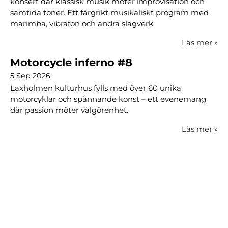
konsert där klassisk musik möter improvisation och
samtida toner. Ett färgrikt musikaliskt program med
marimba, vibrafon och andra slagverk.
Läs mer
»
Motorcycle inferno #8
5 Sep 2026
Laxholmen kulturhus fylls med över 60 unika
motorcyklar och spännande konst – ett evenemang
där passion möter välgörenhet.
Läs mer
»