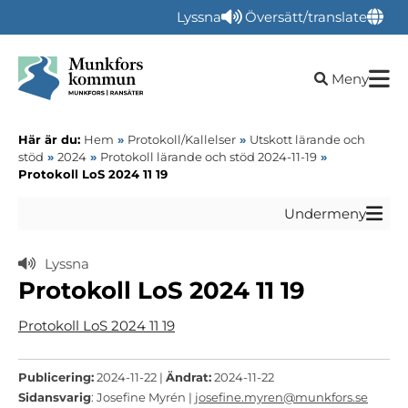
Lyssna
Översätt/translate
Öppna sökru
Meny
Här är du:
Hem
»
Protokoll/Kallelser
»
Utskott lärande och
stöd
»
2024
»
Protokoll lärande och stöd 2024-11-19
»
Protokoll LoS 2024 11 19
Undermeny
Lyssna
Protokoll LoS 2024 11 19
Protokoll LoS 2024 11 19
Publicering:
2024-11-22 |
Ändrat:
2024-11-22
Sidansvarig
: Josefine Myrén |
josefine.myren@munkfors.se