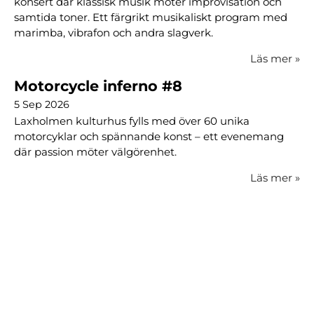
konsert där klassisk musik möter improvisation och
samtida toner. Ett färgrikt musikaliskt program med
marimba, vibrafon och andra slagverk.
Läs mer
»
Motorcycle inferno #8
5 Sep 2026
Laxholmen kulturhus fylls med över 60 unika
motorcyklar och spännande konst – ett evenemang
där passion möter välgörenhet.
Läs mer
»