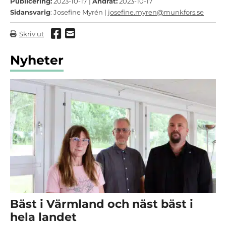
Publicering:
2023-10-17 |
Ändrat:
2023-10-17
Sidansvarig
: Josefine Myrén |
josefine.myren@munkfors.se
Dela via Facebook
Dela via mail
Skriv ut
Nyheter
Bäst i Värmland och näst bäst i
hela landet