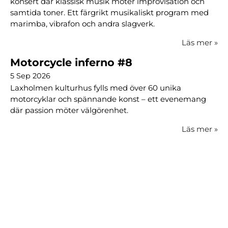
konsert där klassisk musik möter improvisation och
samtida toner. Ett färgrikt musikaliskt program med
marimba, vibrafon och andra slagverk.
Läs mer
»
Motorcycle inferno #8
5 Sep 2026
Laxholmen kulturhus fylls med över 60 unika
motorcyklar och spännande konst – ett evenemang
där passion möter välgörenhet.
Läs mer
»