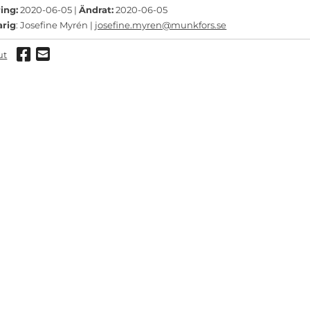
ing:
2020-06-05 |
Ändrat:
2020-06-05
arig
: Josefine Myrén |
josefine.myren@munkfors.se
Dela via Facebook
Dela via mail
ut