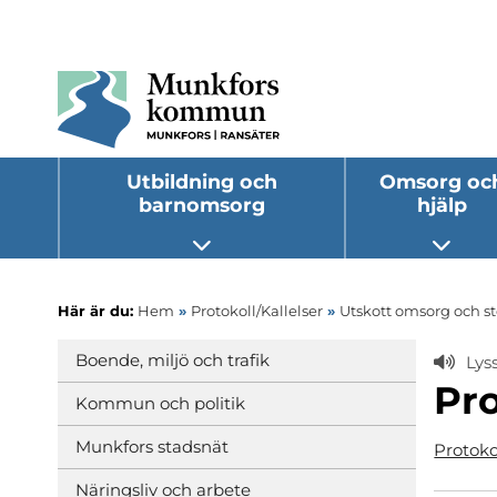
Utbildning och
Omsorg oc
barnomsorg
hjälp
Öppna undermeny
Öppna
Här är du:
Hem
»
Protokoll/Kallelser
»
Utskott omsorg och s
Boende, miljö och trafik
Lys
Pro
Kommun och politik
Munkfors stadsnät
Protoko
Näringsliv och arbete