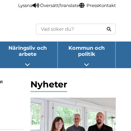
Lyssna
Översätt/translate
Press
Kontakt
Sök
Näringsliv och
Kommun och
arbete
politik
eny
Öppna undermeny
Öppna undermeny
Nyheter
01