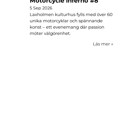
Motorcycle inferno #8
5 Sep 2026
Laxholmen kulturhus fylls med över 60
unika motorcyklar och spännande
konst – ett evenemang där passion
möter välgörenhet.
Läs mer
»