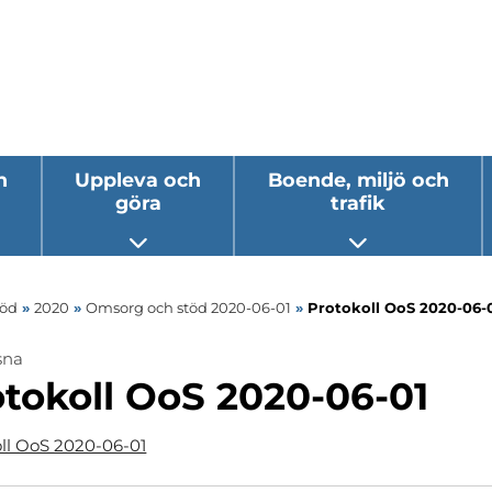
h
Uppleva och
Boende, miljö och
göra
trafik
 undermeny
Öppna undermeny
Öppna underm
töd
»
2020
»
Omsorg och stöd 2020-06-01
»
Protokoll OoS 2020-06-
sna
tokoll OoS 2020-06-01
ll OoS 2020-06-01