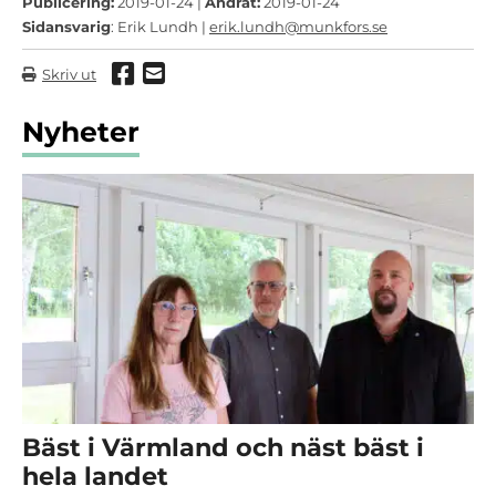
Publicering:
2019-01-24 |
Ändrat:
2019-01-24
Sidansvarig
: Erik Lundh |
erik.lundh@munkfors.se
Dela via Facebook
Dela via mail
Skriv ut
Nyheter
Bäst i Värmland och näst bäst i
hela landet