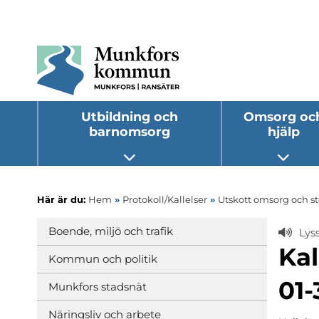
Utbildning och
Omsorg oc
barnomsorg
hjälp
Öppna undermeny
Öppna
Här är du:
Hem
»
Protokoll/Kallelser
»
Utskott omsorg och s
Boende, miljö och trafik
Lys
Kal
Kommun och politik
01-
Munkfors stadsnät
Näringsliv och arbete