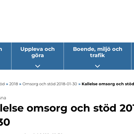
h
Uppleva och
Boende, miljö och
göra
trafik
 undermeny
Öppna undermeny
Öppna underm
töd
»
2018
»
Omsorg och stöd 2018-01-30
»
Kallelse omsorg och stöd
sna
lelse omsorg och stöd 20
30