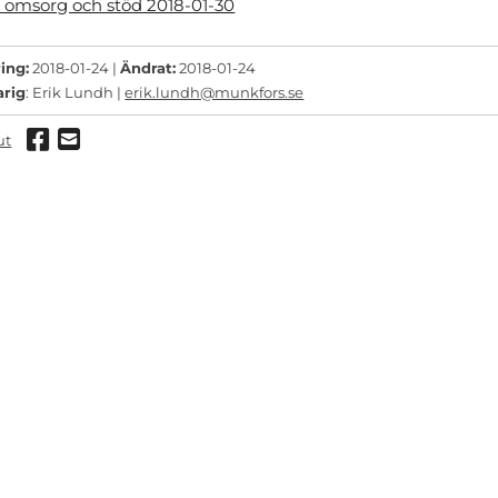
e omsorg och stöd 2018-01-30
ing:
2018-01-24 |
Ändrat:
2018-01-24
arig
: Erik Lundh |
erik.lundh@munkfors.se
Dela via Facebook
Dela via mail
ut