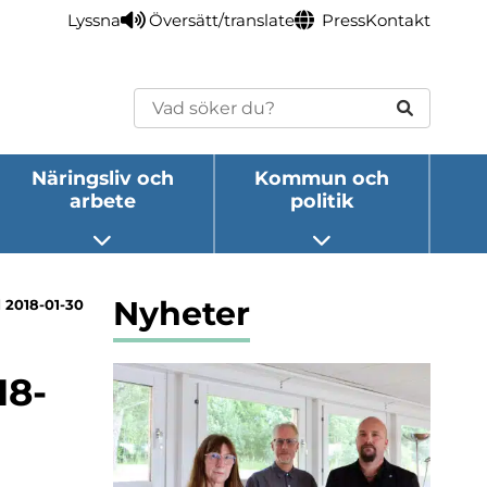
Lyssna
Översätt/translate
Press
Kontakt
Sök
Näringsliv och
Kommun och
arbete
politik
eny
Öppna undermeny
Öppna undermeny
Nyheter
 2018-01-30
18-