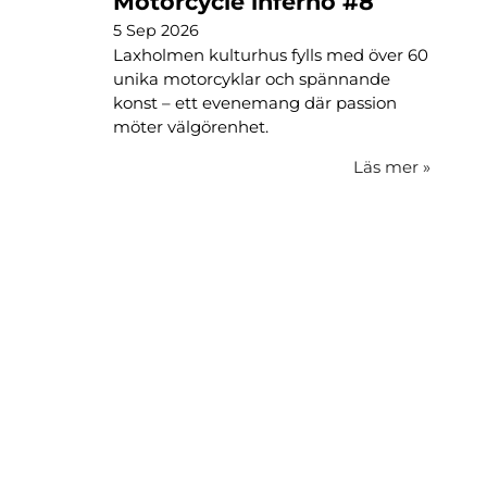
Motorcycle inferno #8
5 Sep 2026
Laxholmen kulturhus fylls med över 60
unika motorcyklar och spännande
konst – ett evenemang där passion
möter välgörenhet.
Läs mer
»