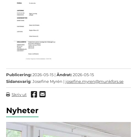
Publicering:
2026-05-15 |
Ändrat:
2026-05-15
Sidansvarig
: Josefine Myrén |
josefine.myren@munkfors.se
Dela via Facebook
Dela via mail
Skriv ut
Nyheter