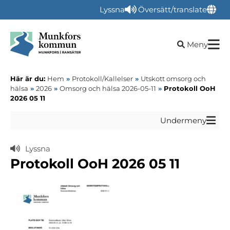
Lyssna
Översätt/translate
Öppna sökru
Meny
Här är du:
Hem
»
Protokoll/Kallelser
»
Utskott omsorg och
hälsa
»
2026
»
Omsorg och hälsa 2026-05-11
»
Protokoll OoH
2026 05 11
Undermeny
Lyssna
Protokoll OoH 2026 05 11