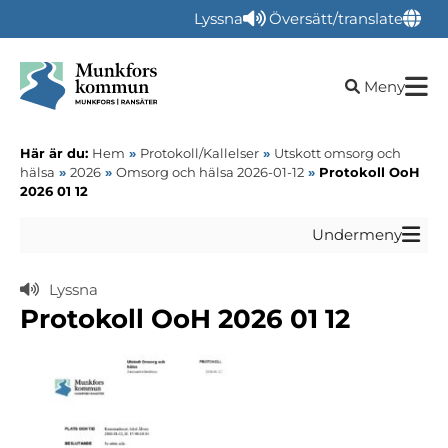
Lyssna
Översätt/translate
Öppna sökru
Meny
Här är du:
Hem
»
Protokoll/Kallelser
»
Utskott omsorg och
hälsa
»
2026
»
Omsorg och hälsa 2026-01-12
»
Protokoll OoH
2026 01 12
Undermeny
Lyssna
Protokoll OoH 2026 01 12