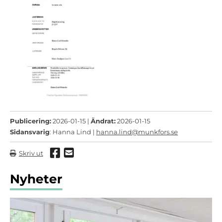
Publicering:
2026-01-15 |
Ändrat:
2026-01-15
Sidansvarig
: Hanna Lind |
hanna.lind@munkfors.se
Dela via Facebook
Dela via mail
Skriv ut
Nyheter