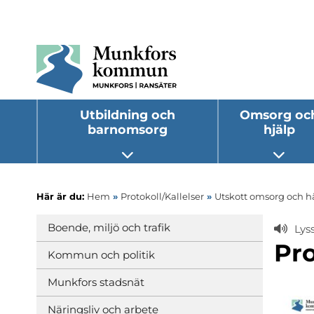
Utbildning och
Omsorg oc
barnomsorg
hjälp
Öppna undermeny
Öppna
Här är du:
Hem
»
Protokoll/Kallelser
»
Utskott omsorg och h
Boende, miljö och trafik
Lys
Pro
Kommun och politik
Munkfors stadsnät
Näringsliv och arbete