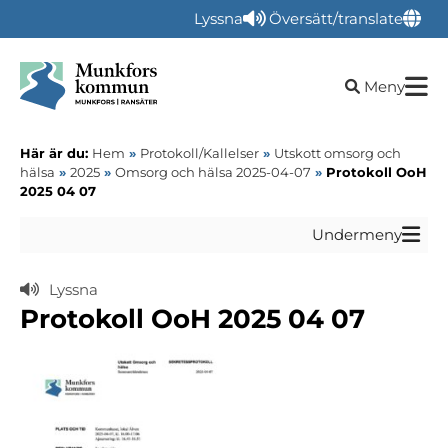
Lyssna
Översätt/translate
Öppna sökru
Meny
Här är du:
Hem
»
Protokoll/Kallelser
»
Utskott omsorg och
hälsa
»
2025
»
Omsorg och hälsa 2025-04-07
»
Protokoll OoH
2025 04 07
Undermeny
Lyssna
Protokoll OoH 2025 04 07