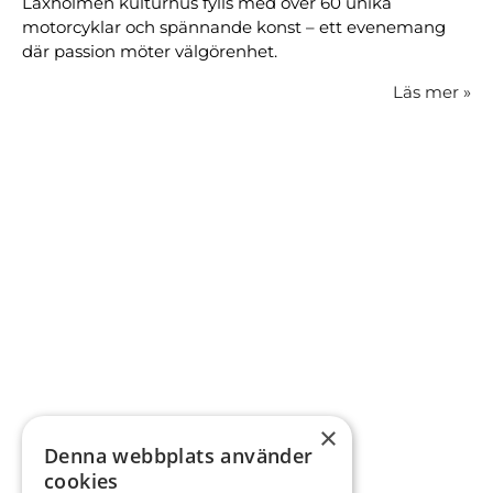
Laxholmen kulturhus fylls med över 60 unika
motorcyklar och spännande konst – ett evenemang
där passion möter välgörenhet.
Läs mer
»
×
Denna webbplats använder
cookies