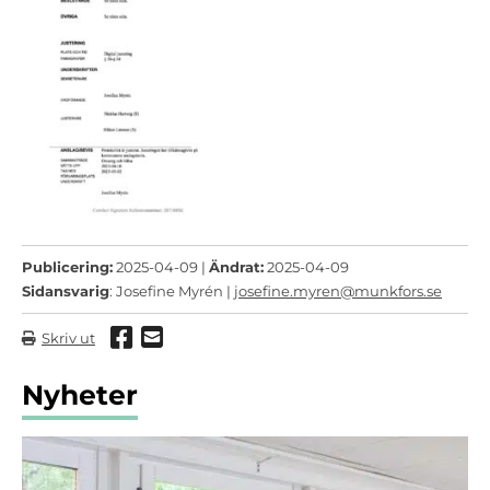
Publicering:
2025-04-09 |
Ändrat:
2025-04-09
Sidansvarig
: Josefine Myrén |
josefine.myren@munkfors.se
Dela via Facebook
Dela via mail
Skriv ut
Nyheter