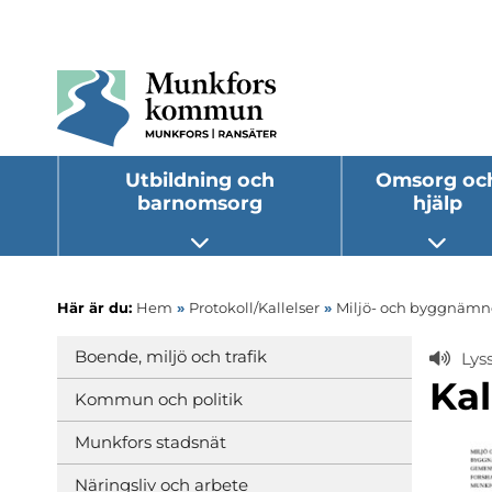
Utbildning och
Omsorg oc
barnomsorg
hjälp
Öppna undermeny
Öppna
Här är du:
Hem
»
Protokoll/Kallelser
»
Miljö- och byggnäm
Boende, miljö och trafik
Lys
Kal
Kommun och politik
Munkfors stadsnät
Näringsliv och arbete