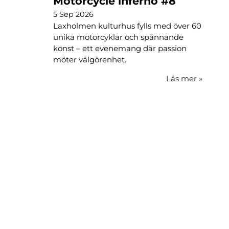
Motorcycle inferno #8
5 Sep 2026
Laxholmen kulturhus fylls med över 60
unika motorcyklar och spännande
konst – ett evenemang där passion
möter välgörenhet.
Läs mer
»