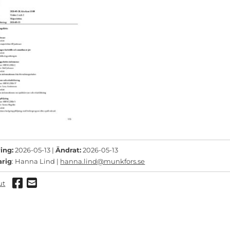
ing:
2026-05-13 |
Ändrat:
2026-05-13
arig
: Hanna Lind |
hanna.lind@munkfors.se
Dela via Facebook
Dela via mail
ut