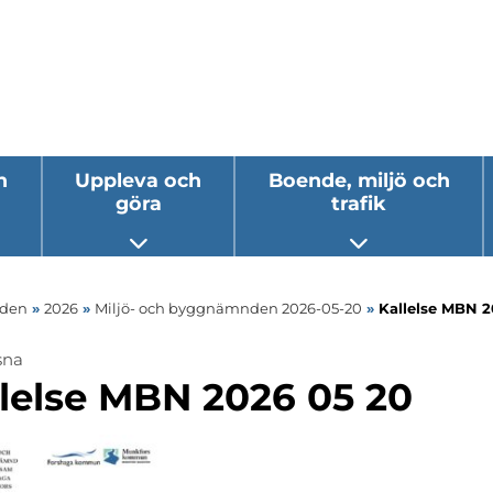
h
Uppleva och
Boende, miljö och
göra
trafik
 undermeny
Öppna undermeny
Öppna underm
nden
»
2026
»
Miljö- och byggnämnden 2026-05-20
»
Kallelse MBN 2
sna
lelse MBN 2026 05 20