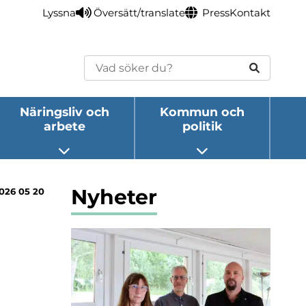
Lyssna
Översätt/translate
Press
Kontakt
Sök
Näringsliv och
Kommun och
arbete
politik
eny
Öppna undermeny
Öppna undermeny
Nyheter
026 05 20