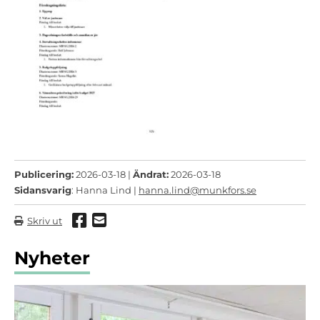
Publicering:
2026-03-18 |
Ändrat:
2026-03-18
Sidansvarig
: Hanna Lind |
hanna.lind@munkfors.se
Dela via Facebook
Dela via mail
Skriv ut
Nyheter