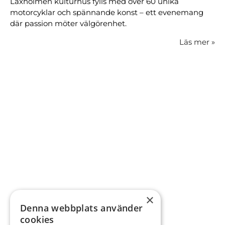
Laxholmen kulturhus fylls med över 60 unika
motorcyklar och spännande konst – ett evenemang
där passion möter välgörenhet.
Läs mer
»
×
Denna webbplats använder
cookies