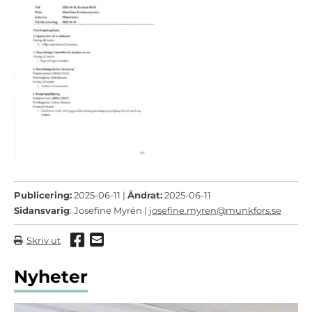
Publicering:
2025-06-11 |
Ändrat:
2025-06-11
Sidansvarig
: Josefine Myrén |
josefine.myren@munkfors.se
Dela via Facebook
Dela via mail
Skriv ut
Nyheter