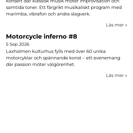
konsert där klassisk musik möter improvisation och
samtida toner. Ett färgrikt musikaliskt program med
marimba, vibrafon och andra slagverk.
Läs mer
»
Motorcycle inferno #8
5 Sep 2026
Laxholmen kulturhus fylls med över 60 unika
motorcyklar och spännande konst – ett evenemang
där passion möter välgörenhet.
Läs mer
»