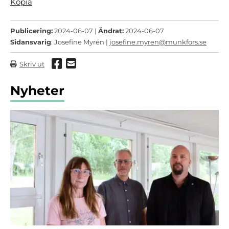
Kopia
Publicering:
2024-06-07 |
Ändrat:
2024-06-07
Sidansvarig
: Josefine Myrén |
josefine.myren@munkfors.se
Dela via Facebook
Dela via mail
Skriv ut
Nyheter