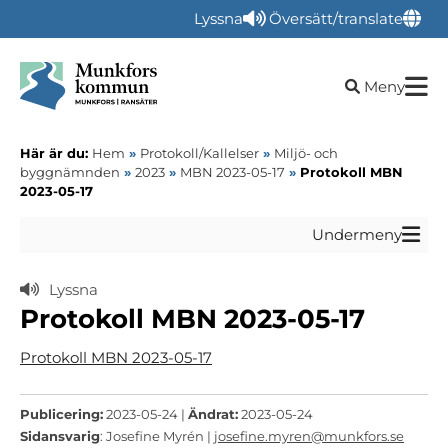
Lyssna
Översätt/translate
Öppna sökru
Meny
Här är du:
Hem
»
Protokoll/Kallelser
»
Miljö- och
byggnämnden
»
2023
»
MBN 2023-05-17
»
Protokoll MBN
2023-05-17
Undermeny
Lyssna
Protokoll MBN 2023-05-17
Protokoll MBN 2023-05-17
Publicering:
2023-05-24 |
Ändrat:
2023-05-24
Sidansvarig
: Josefine Myrén |
josefine.myren@munkfors.se