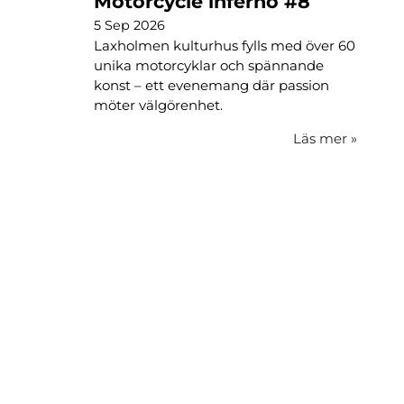
Motorcycle inferno #8
5 Sep 2026
Laxholmen kulturhus fylls med över 60
unika motorcyklar och spännande
konst – ett evenemang där passion
möter välgörenhet.
Läs mer
»