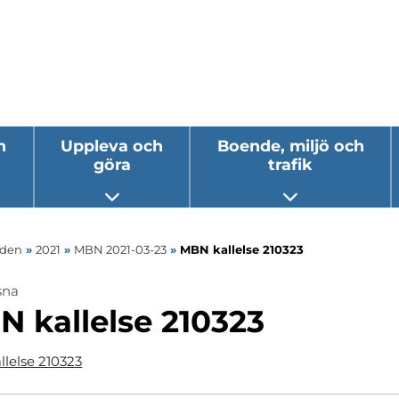
h
Uppleva och
Boende, miljö och
göra
trafik
 undermeny
Öppna undermeny
Öppna underm
nden
»
2021
»
MBN 2021-03-23
»
MBN kallelse 210323
sna
 kallelse 210323
lelse 210323