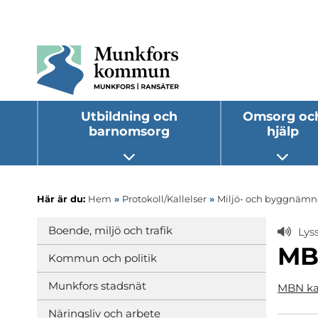
Utbildning och
Omsorg oc
barnomsorg
hjälp
Öppna undermeny
Öppna
Här är du:
Hem
»
Protokoll/Kallelser
»
Miljö- och byggnäm
Boende, miljö och trafik
Lys
MBN
Kommun och politik
Munkfors stadsnät
MBN kal
Näringsliv och arbete