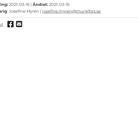
ing:
2021-03-16 |
Ändrat:
2021-03-16
arig
: Josefine Myrén |
josefine.myren@munkfors.se
Dela via Facebook
Dela via mail
ut