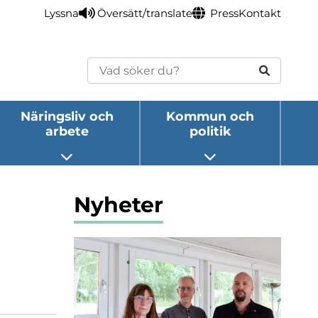
Lyssna
Översätt/translate
Press
Kontakt
Sök
Näringsliv och
Kommun och
arbete
politik
eny
Öppna undermeny
Öppna undermeny
Nyheter