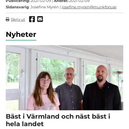
Publicering:
2021-02-09 |
Ändrat:
2021-02-09
Sidansvarig
: Josefine Myrén |
josefine.myren@munkfors.se
Dela via Facebook
Dela via mail
Skriv ut
Nyheter
Bäst i Värmland och näst bäst i
hela landet