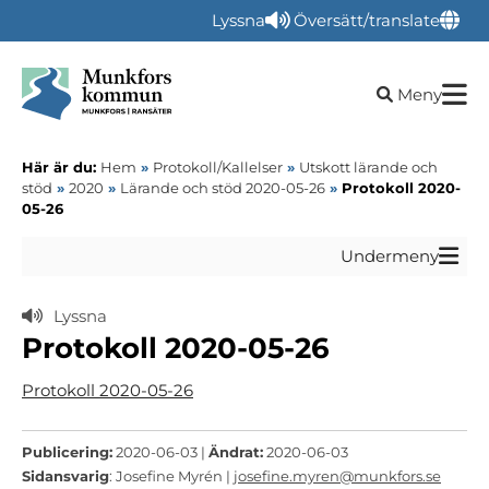
Lyssna
Översätt/translate
Öppna sökru
Meny
Här är du:
Hem
»
Protokoll/Kallelser
»
Utskott lärande och
stöd
»
2020
»
Lärande och stöd 2020-05-26
»
Protokoll 2020-
05-26
Undermeny
Lyssna
Protokoll 2020-05-26
Protokoll 2020-05-26
Publicering:
2020-06-03 |
Ändrat:
2020-06-03
Sidansvarig
: Josefine Myrén |
josefine.myren@munkfors.se