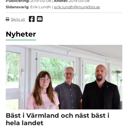
Publicering:
2019-05-08 |
Ändrat:
2019-05-08
Sidansvarig
: Erik Lundh |
erik.lundh@munkfors.se
Dela via Facebook
Dela via mail
Skriv ut
Nyheter
Bäst i Värmland och näst bäst i
hela landet