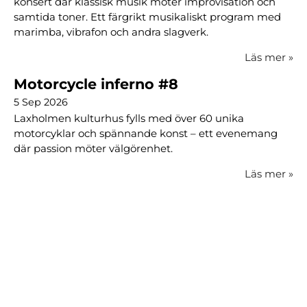
konsert där klassisk musik möter improvisation och
samtida toner. Ett färgrikt musikaliskt program med
marimba, vibrafon och andra slagverk.
Läs mer
»
Motorcycle inferno #8
5 Sep 2026
Laxholmen kulturhus fylls med över 60 unika
motorcyklar och spännande konst – ett evenemang
där passion möter välgörenhet.
Läs mer
»