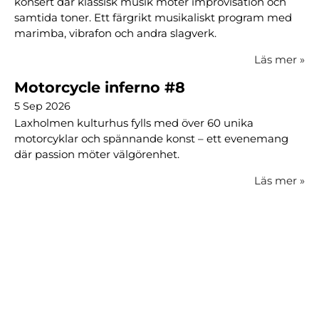
konsert där klassisk musik möter improvisation och
samtida toner. Ett färgrikt musikaliskt program med
marimba, vibrafon och andra slagverk.
Läs mer
»
Motorcycle inferno #8
5 Sep 2026
Laxholmen kulturhus fylls med över 60 unika
motorcyklar och spännande konst – ett evenemang
där passion möter välgörenhet.
Läs mer
»