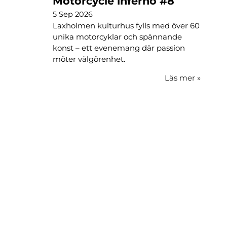
Motorcycle inferno #8
5 Sep 2026
Laxholmen kulturhus fylls med över 60
unika motorcyklar och spännande
konst – ett evenemang där passion
möter välgörenhet.
Läs mer
»