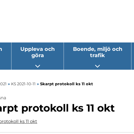
h
Uppleva och
Boende, miljö och
göra
trafik
 undermeny
Öppna undermeny
Öppna underm
2021
»
KS 2021-10-11
»
Skarpt protokoll ks 11 okt
sna
rpt protokoll ks 11 okt
rotokoll ks 11 okt