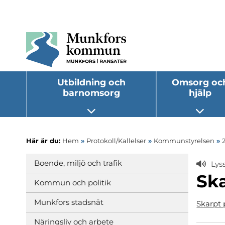
Utbildning och
Omsorg oc
barnomsorg
hjälp
Öppna undermeny
Öppna
Här är du:
Hem
»
Protokoll/Kallelser
»
Kommunstyrelsen
»
Boende, miljö och trafik
Lys
Ska
Kommun och politik
Munkfors stadsnät
Skarpt p
Näringsliv och arbete