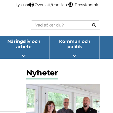
Lyssna
Översätt/translate
Press
Kontakt
Sök
Näringsliv och
Kommun och
arbete
politik
eny
Öppna undermeny
Öppna undermeny
Nyheter