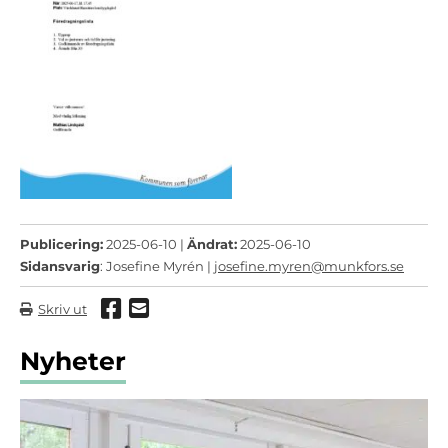
Publicering:
2025-06-10 |
Ändrat:
2025-06-10
Sidansvarig
: Josefine Myrén |
josefine.myren@munkfors.se
Dela via Facebook
Dela via mail
Skriv ut
Nyheter