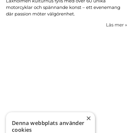
Laxholmen kulturhus fylls med över 60 unika
motorcyklar och spännande konst – ett evenemang
där passion möter välgörenhet.
Läs mer
»
×
Denna webbplats använder
cookies