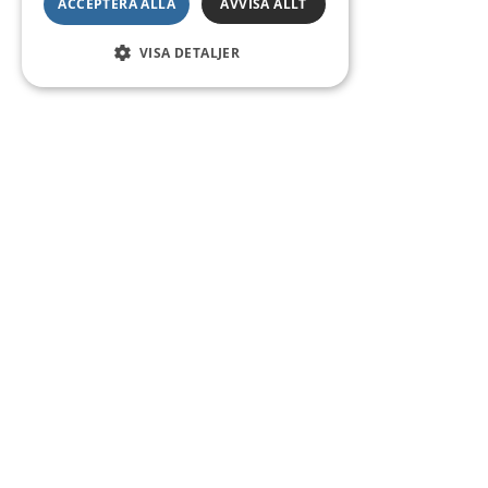
ACCEPTERA ALLA
AVVISA ALLT
VISA DETALJER
Kontakt
Smedsgatan 16
684 30 Munkfors
Telefon:
0563-54 10 00