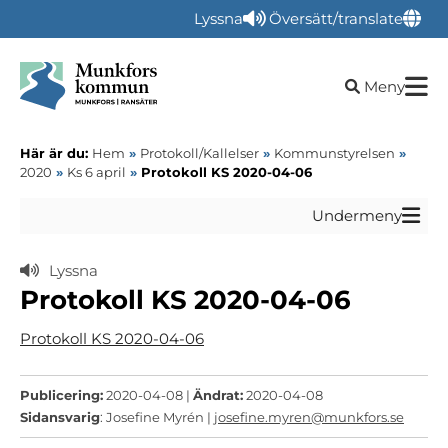
Lyssna
Översätt/translate
Öppna sökru
Meny
Här är du:
Hem
»
Protokoll/Kallelser
»
Kommunstyrelsen
»
2020
»
Ks 6 april
»
Protokoll KS 2020-04-06
Undermeny
Lyssna
Protokoll KS 2020-04-06
Protokoll KS 2020-04-06
Publicering:
2020-04-08 |
Ändrat:
2020-04-08
Sidansvarig
: Josefine Myrén |
josefine.myren@munkfors.se