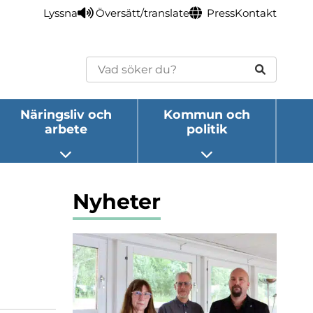
Lyssna
Översätt/translate
Press
Kontakt
Sök
Näringsliv och
Kommun och
arbete
politik
eny
Öppna undermeny
Öppna undermeny
Nyheter