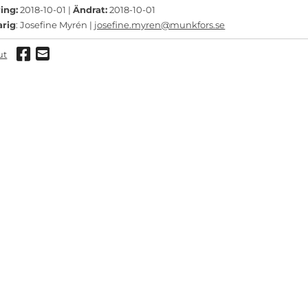
ing:
2018-10-01 |
Ändrat:
2018-10-01
arig
: Josefine Myrén |
josefine.myren@munkfors.se
Dela via Facebook
Dela via mail
ut