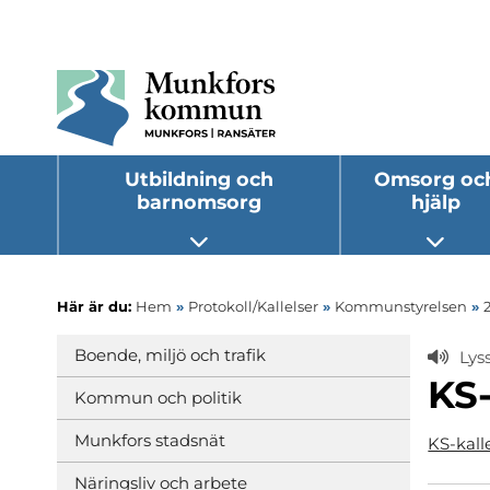
Utbildning och
Omsorg oc
barnomsorg
hjälp
Öppna undermeny
Öppna
Här är du:
Hem
»
Protokoll/Kallelser
»
Kommunstyrelsen
»
Boende, miljö och trafik
Lys
KS-
Kommun och politik
Munkfors stadsnät
KS-kall
Näringsliv och arbete