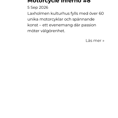
Motorcycle inferno #8
5 Sep 2026
Laxholmen kulturhus fylls med över 60
unika motorcyklar och spännande
konst – ett evenemang där passion
möter välgörenhet.
Läs mer
»