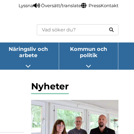
Lyssna
Översätt/translate
Press
Kontakt
Sök
Näringsliv och
Kommun och
arbete
politik
eny
Öppna undermeny
Öppna undermeny
Nyheter