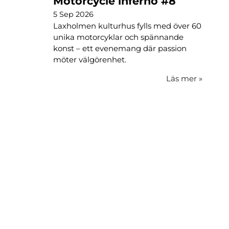
Motorcycle inferno #8
5 Sep 2026
Laxholmen kulturhus fylls med över 60
unika motorcyklar och spännande
konst – ett evenemang där passion
möter välgörenhet.
Läs mer
»