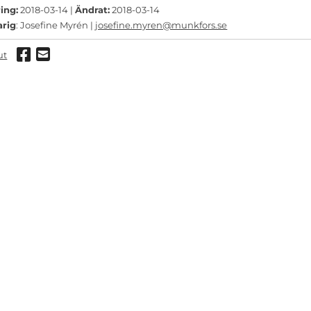
ing:
2018-03-14 |
Ändrat:
2018-03-14
arig
: Josefine Myrén |
josefine.myren@munkfors.se
Dela via Facebook
Dela via mail
ut