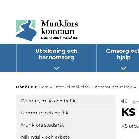
Utbildning och
Omsorg oc
barnomsorg
hjälp
Öppna undermeny
Öppna
Här är du:
Hem
»
Protokoll/Kallelser
»
Kommunstyrelsen
»
Boende, miljö och trafik
Lys
KS 
Kommun och politik
Munkfors stadsnät
KS prot
Näringsliv och arbete