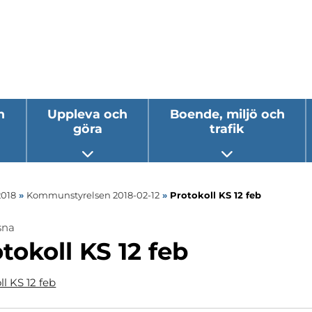
h
Uppleva och
Boende, miljö och
göra
trafik
 undermeny
Öppna undermeny
Öppna underm
2018
»
Kommunstyrelsen 2018-02-12
»
Protokoll KS 12 feb
sna
tokoll KS 12 feb
ll KS 12 feb