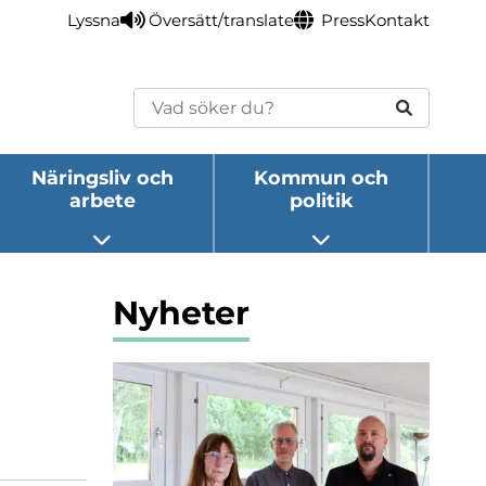
Lyssna
Översätt/translate
Press
Kontakt
Sök
Näringsliv och
Kommun och
arbete
politik
eny
Öppna undermeny
Öppna undermeny
Nyheter