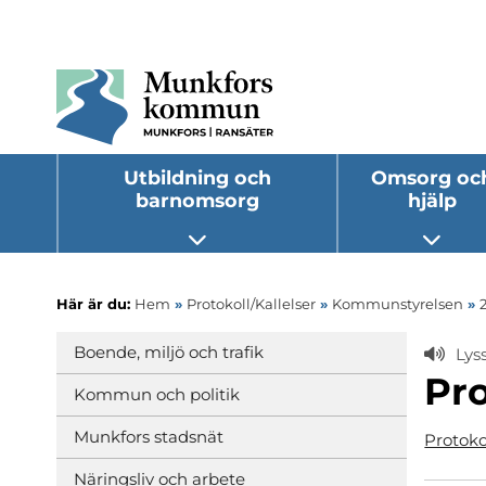
Utbildning och
Omsorg oc
barnomsorg
hjälp
Öppna undermeny
Öppna
Här är du:
Hem
»
Protokoll/Kallelser
»
Kommunstyrelsen
»
Boende, miljö och trafik
Lys
Pro
Kommun och politik
Munkfors stadsnät
Protoko
Näringsliv och arbete