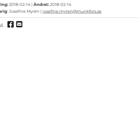
ing:
2018-02-14 |
Ändrat:
2018-02-14
arig
: Josefine Myrén |
josefine.myren@munkfors.se
Dela via Facebook
Dela via mail
ut