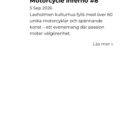
Motorcycle inferno #8
5 Sep 2026
Laxholmen kulturhus fylls med över 60
unika motorcyklar och spännande
konst – ett evenemang där passion
möter välgörenhet.
Läs mer
»