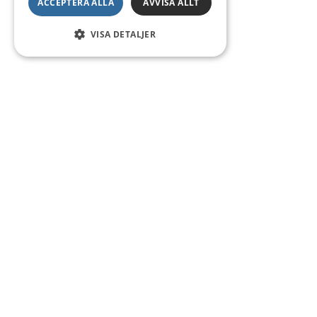
ACCEPTERA ALLA
AVVISA ALLT
VISA DETALJER
Kontakt
Smedsgatan 16
684 30 Munkfors
Telefon:
0563-54 10 00