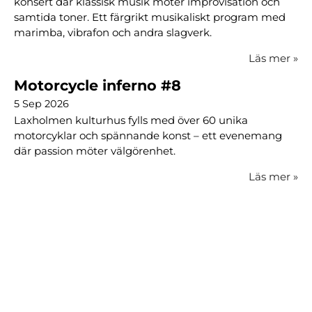
konsert där klassisk musik möter improvisation och
samtida toner. Ett färgrikt musikaliskt program med
marimba, vibrafon och andra slagverk.
Läs mer
»
Motorcycle inferno #8
5 Sep 2026
Laxholmen kulturhus fylls med över 60 unika
motorcyklar och spännande konst – ett evenemang
där passion möter välgörenhet.
Läs mer
»