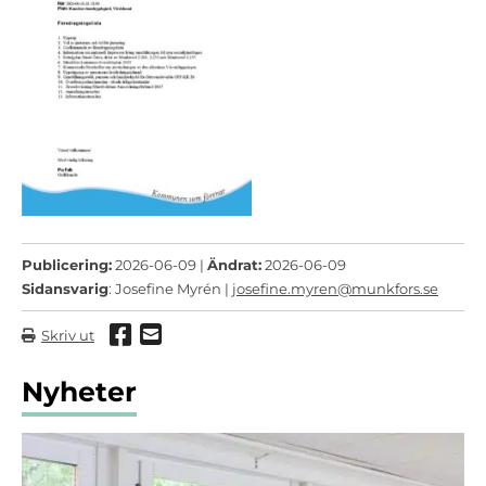
Publicering:
2026-06-09 |
Ändrat:
2026-06-09
Sidansvarig
: Josefine Myrén |
josefine.myren@munkfors.se
Dela via Facebook
Dela via mail
Skriv ut
Nyheter