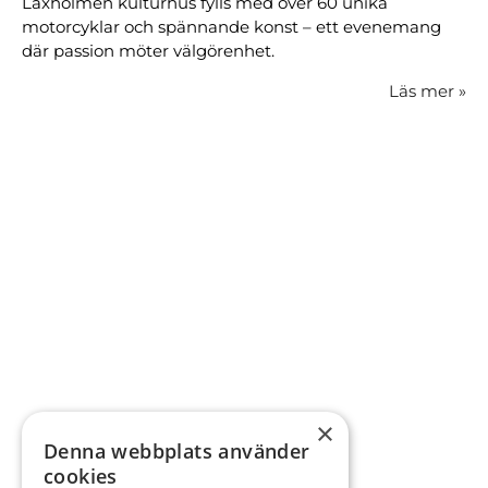
Laxholmen kulturhus fylls med över 60 unika
motorcyklar och spännande konst – ett evenemang
där passion möter välgörenhet.
Läs mer
»
×
Denna webbplats använder
cookies