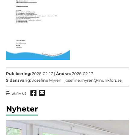
Publicering:
2026-02-17 |
Ändrat:
2026-02-17
Sidansvarig
: Josefine Myrén |
josefine.myren@munkfors.se
Dela via Facebook
Dela via mail
Skriv ut
Nyheter