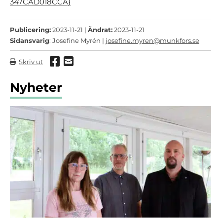
347CAD018CCA}
Publicering:
2023-11-21 |
Ändrat:
2023-11-21
Sidansvarig
: Josefine Myrén |
josefine.myren@munkfors.se
Dela via Facebook
Dela via mail
Skriv ut
Nyheter