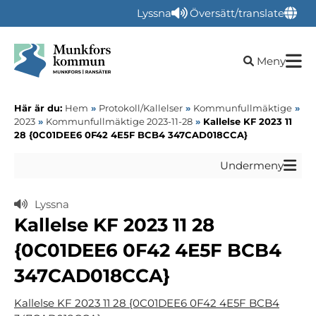
Lyssna
Översätt/translate
Öppna sökru
Meny
Här är du:
Hem
»
Protokoll/Kallelser
»
Kommunfullmäktige
»
2023
»
Kommunfullmäktige 2023-11-28
»
Kallelse KF 2023 11
28 {0C01DEE6 0F42 4E5F BCB4 347CAD018CCA}
Undermeny
Lyssna
Kallelse KF 2023 11 28
{0C01DEE6 0F42 4E5F BCB4
347CAD018CCA}
Kallelse KF 2023 11 28 {0C01DEE6 0F42 4E5F BCB4