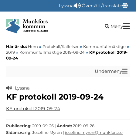
Lyssna
Översätt/translate
Öppna sökru
Meny
Här är du:
Hem
»
Protokoll/Kallelser
»
Kommunfullmäktige
»
2019
»
Kommunfullmäktige 2019-09-24
»
KF protokoll 2019-
09-24
Undermeny
Lyssna
KF protokoll 2019-09-24
KF protokoll 2019-09-24
Publicering:
2019-09-26 |
Ändrat:
2019-09-26
Sidansvarig
: Josefine Myrén |
josefine.myren@munkfors.se