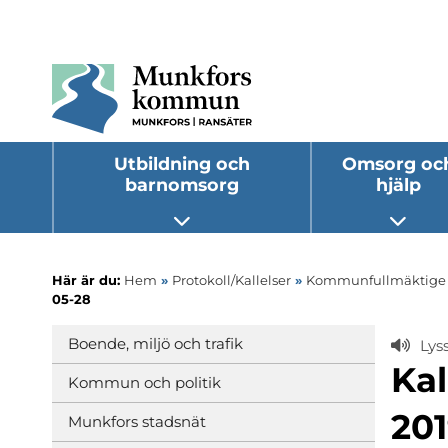
Utbildning och
Omsorg oc
barnomsorg
hjälp
Öppna undermeny
Öppna
Här är du:
Hem
»
Protokoll/Kallelser
»
Kommunfullmäktige
05-28
Boende, miljö och trafik
Lys
Ka
Kommun och politik
201
Munkfors stadsnät