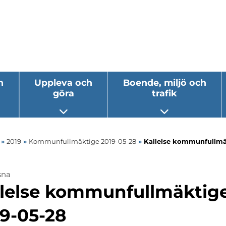
h
Uppleva och
Boende, miljö och
göra
trafik
 undermeny
Öppna undermeny
Öppna underm
»
2019
»
Kommunfullmäktige 2019-05-28
»
Kallelse kommunfullmä
sna
llelse kommunfullmäktig
9-05-28