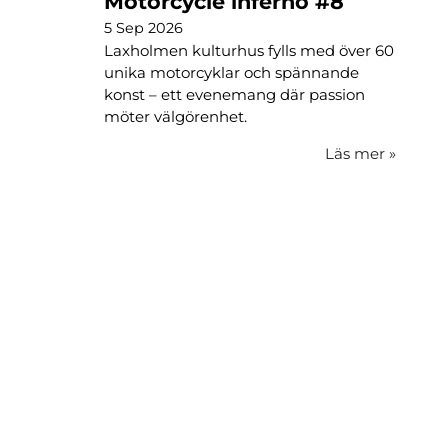
Motorcycle inferno #8
5 Sep 2026
Laxholmen kulturhus fylls med över 60
unika motorcyklar och spännande
konst – ett evenemang där passion
möter välgörenhet.
Läs mer
»