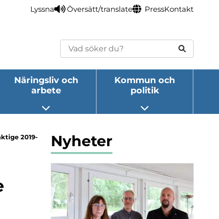
Lyssna
Översätt/translate
Press
Kontakt
Sök
Näringsliv och
Kommun och
arbete
politik
eny
Öppna undermeny
Öppna undermeny
Nyheter
ktige 2019-
e