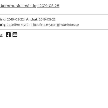
se kommunfullmäktige 2019-05-28
ing:
2019-05-22 |
Ändrat:
2019-05-22
arig
: Josefine Myrén |
josefine.myren@munkfors.se
Dela via Facebook
Dela via mail
ut