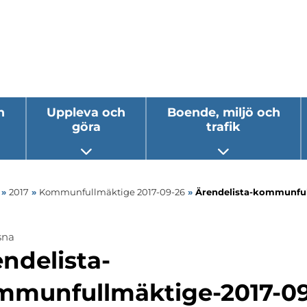
h
Uppleva och
Boende, miljö och
göra
trafik
 undermeny
Öppna undermeny
Öppna underm
»
2017
»
Kommunfullmäktige 2017-09-26
»
Ärendelista-kommunfu
sna
ndelista-
mmunfullmäktige-2017-0