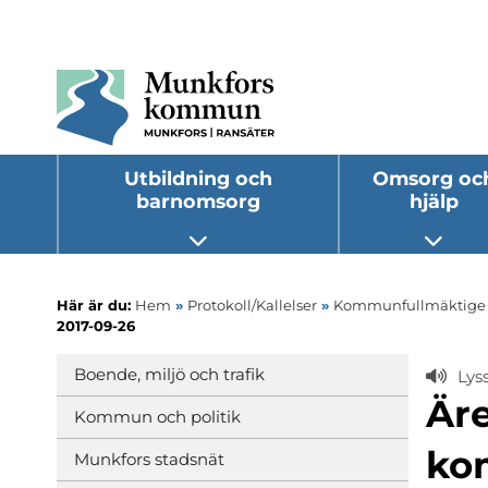
Utbildning och
Omsorg oc
barnomsorg
hjälp
Öppna undermeny
Öppna
Här är du:
Hem
»
Protokoll/Kallelser
»
Kommunfullmäktige
2017-09-26
Boende, miljö och trafik
Lys
Äre
Kommun och politik
ko
Munkfors stadsnät