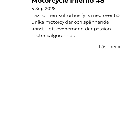
Motorcycle inferno #8
5 Sep 2026
Laxholmen kulturhus fylls med över 60
unika motorcyklar och spännande
konst – ett evenemang där passion
möter välgörenhet.
Läs mer
»