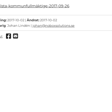
lista-kommunfullmäktige-2017-09-26
ing:
2017-10-02 |
Ändrat:
2017-10-02
arig
: Johan Lindén |
johan@noboxsolutions.se
Dela via Facebook
Dela via mail
ut