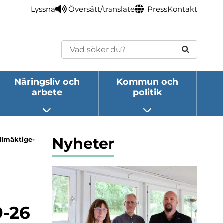
Lyssna
Översätt/translate
Press
Kontakt
Sök
Näringsliv och
Kommun och
arbete
politik
eny
Öppna undermeny
Öppna undermeny
Nyheter
llmäktige-
9-26