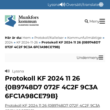
Lyssna
Översätt/translate
Öppna sökru
Meny
Här är du:
Hem
»
Protokoll/Kallelser
»
Kommunfullmäktige
»
2024
»
KF 2024-11-26
»
Protokoll KF 2024 11 26 {0B9748D7
072F 4C2F 9C3A 6FC1A98CE79B}
Undermeny
Lyssna
Protokoll KF 2024 11 26
{0B9748D7 072F 4C2F 9C3A
6FC1A98CE79B}
Protokoll KF 2024 11 26 {0B9748D7 072F 4C2F 9C3A