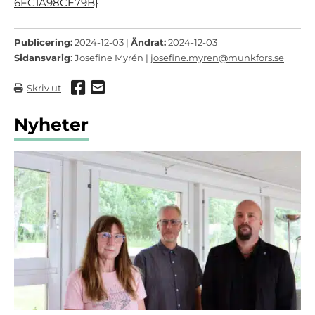
6FC1A98CE79B}
Publicering:
2024-12-03 |
Ändrat:
2024-12-03
Sidansvarig
: Josefine Myrén |
josefine.myren@munkfors.se
Dela via Facebook
Dela via mail
Skriv ut
Nyheter