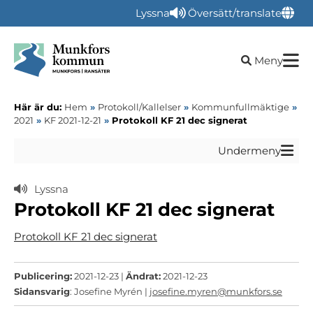
Lyssna
Översätt/translate
Öppna sökru
Meny
Här är du:
Hem
»
Protokoll/Kallelser
»
Kommunfullmäktige
»
2021
»
KF 2021-12-21
»
Protokoll KF 21 dec signerat
Undermeny
Lyssna
Protokoll KF 21 dec signerat
Protokoll KF 21 dec signerat
Publicering:
2021-12-23 |
Ändrat:
2021-12-23
Sidansvarig
: Josefine Myrén |
josefine.myren@munkfors.se