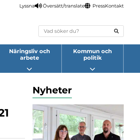
Lyssna
Översätt/translate
Press
Kontakt
Sök
Näringsliv och
Kommun och
arbete
politik
eny
Öppna undermeny
Öppna undermeny
Nyheter
21