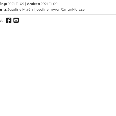
ing:
2021-11-09 |
Ändrat:
2021-11-09
arig
: Josefine Myrén |
josefine.myren@munkfors.se
Dela via Facebook
Dela via mail
ut