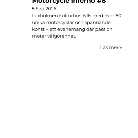
Motorcycle inferno #8
5 Sep 2026
Laxholmen kulturhus fylls med över 60
unika motorcyklar och spännande
konst – ett evenemang där passion
möter välgörenhet.
Läs mer
»