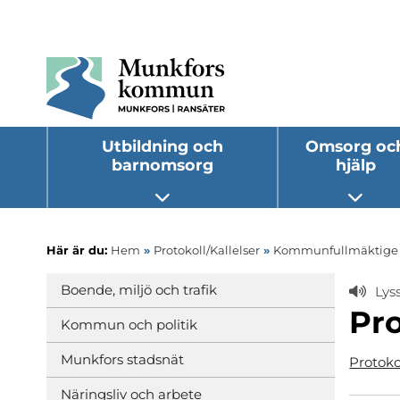
Utbildning och
Omsorg oc
barnomsorg
hjälp
Öppna undermeny
Öppna
Här är du:
Hem
»
Protokoll/Kallelser
»
Kommunfullmäktige
Boende, miljö och trafik
Lys
Pro
Kommun och politik
Munkfors stadsnät
Protoko
Näringsliv och arbete