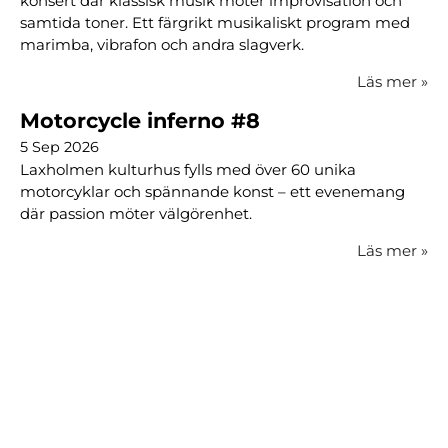
konsert där klassisk musik möter improvisation och
samtida toner. Ett färgrikt musikaliskt program med
marimba, vibrafon och andra slagverk.
Läs mer
»
Motorcycle inferno #8
5 Sep 2026
Laxholmen kulturhus fylls med över 60 unika
motorcyklar och spännande konst – ett evenemang
där passion möter välgörenhet.
Läs mer
»