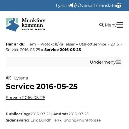
Lyssna
Översätt/translate
Öppna sökru
Meny
Här är du:
Hem
»
Protokoll/Kallelser
»
Utskott service
»
2016
»
Service 2016-05-25
»
Service 2016-05-25
Undermeny
Lyssna
Service 2016-05-25
Service 2016-05-25
Publicering:
2016-07-25 |
Ändrat:
2016-07-25
Sidansvarig
: Erik Lundh |
erik.lundh@munkfors.se