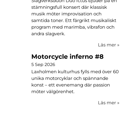
Slagverksduon Duo Ictus bjuder på en
stämningsfull konsert där klassisk
musik möter improvisation och
samtida toner. Ett färgrikt musikaliskt
program med marimba, vibrafon och
andra slagverk.
Läs mer
»
Motorcycle inferno #8
5 Sep 2026
Laxholmen kulturhus fylls med över 60
unika motorcyklar och spännande
konst – ett evenemang där passion
möter välgörenhet.
Läs mer
»