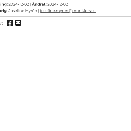
ing:
2024-12-02 |
Ändrat:
2024-12-02
arig
: Josefine Myrén |
josefine.myren@munkfors.se
Dela via Facebook
Dela via mail
ut