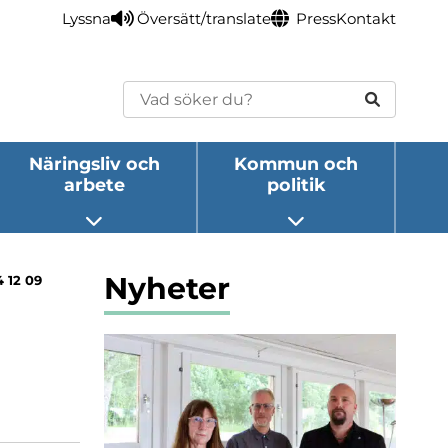
Lyssna
Översätt/translate
Press
Kontakt
Sök
Näringsliv och
Kommun och
arbete
politik
eny
Öppna undermeny
Öppna undermeny
Nyheter
 12 09