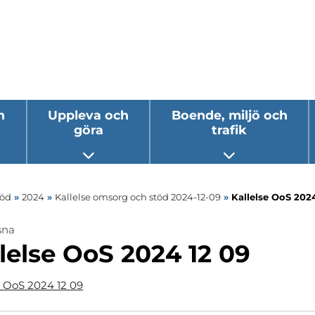
h
Uppleva och
Boende, miljö och
göra
trafik
 undermeny
Öppna undermeny
Öppna underm
töd
»
2024
»
Kallelse omsorg och stöd 2024-12-09
»
Kallelse OoS 2024
sna
lelse OoS 2024 12 09
e OoS 2024 12 09