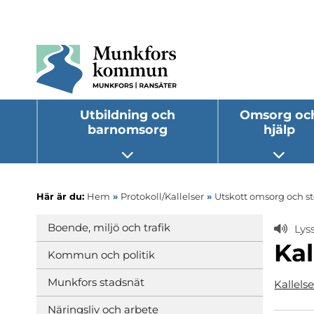
Utbildning och
Omsorg oc
barnomsorg
hjälp
Öppna undermeny
Öppna
Här är du:
Hem
»
Protokoll/Kallelser
»
Utskott omsorg och s
Boende, miljö och trafik
Lys
Kal
Kommun och politik
Munkfors stadsnät
Kallels
Näringsliv och arbete