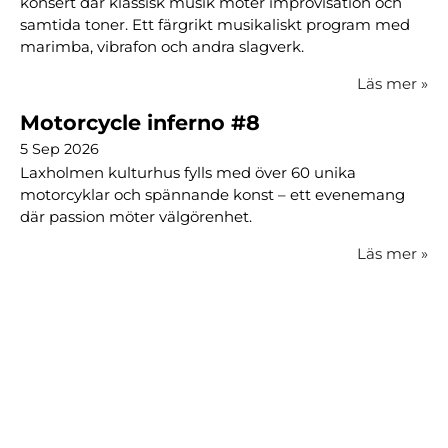
konsert där klassisk musik möter improvisation och
samtida toner. Ett färgrikt musikaliskt program med
marimba, vibrafon och andra slagverk.
Läs mer
»
Motorcycle inferno #8
5 Sep 2026
Laxholmen kulturhus fylls med över 60 unika
motorcyklar och spännande konst – ett evenemang
där passion möter välgörenhet.
Läs mer
»