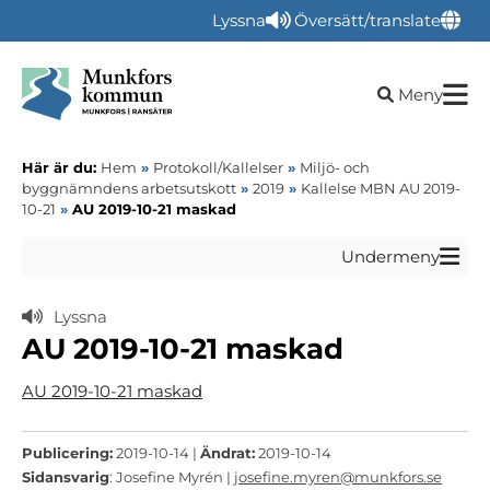
Lyssna
Översätt/translate
Öppna sökru
Meny
Här är du:
Hem
»
Protokoll/Kallelser
»
Miljö- och
byggnämndens arbetsutskott
»
2019
»
Kallelse MBN AU 2019-
10-21
»
AU 2019-10-21 maskad
Undermeny
Lyssna
AU 2019-10-21 maskad
AU 2019-10-21 maskad
Publicering:
2019-10-14 |
Ändrat:
2019-10-14
Sidansvarig
: Josefine Myrén |
josefine.myren@munkfors.se