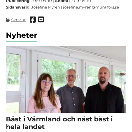
Publicering:
2019-09-10 |
Ändrat:
2019-09-10
Sidansvarig
: Josefine Myrén |
josefine.myren@munkfors.se
Dela via Facebook
Dela via mail
Skriv ut
Nyheter
Bäst i Värmland och näst bäst i
hela landet