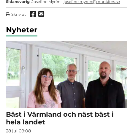
Sidansvarig
: Josefine Myrén |
josefine.myren@munkfors.se
Dela via Facebook
Dela via mail
Skriv ut
Nyheter
Bäst i Värmland och näst bäst i
hela landet
28 jul 09:08