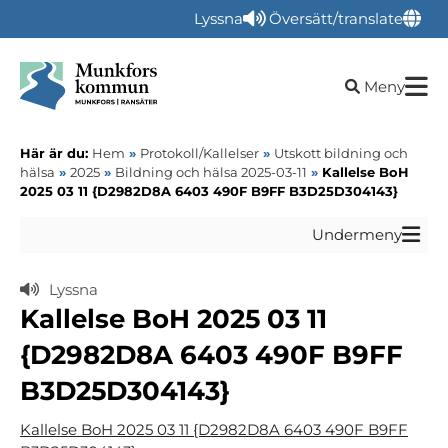
Lyssna
Översätt/translate
Öppna sökru
Meny
Här är du:
Hem
»
Protokoll/Kallelser
»
Utskott bildning och
hälsa
»
2025
»
Bildning och hälsa 2025-03-11
»
Kallelse BoH
2025 03 11 {D2982D8A 6403 490F B9FF B3D25D304143}
Undermeny
Lyssna
Kallelse BoH 2025 03 11
{D2982D8A 6403 490F B9FF
B3D25D304143}
Kallelse BoH 2025 03 11 {D2982D8A 6403 490F B9FF