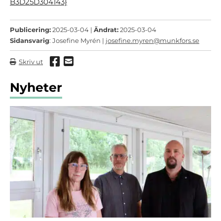
B3D25D304143}
Publicering:
2025-03-04 |
Ändrat:
2025-03-04
Sidansvarig
: Josefine Myrén |
josefine.myren@munkfors.se
Dela via Facebook
Dela via mail
Skriv ut
Nyheter