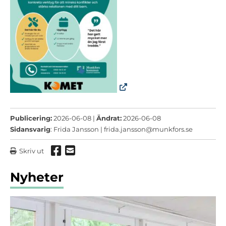
Publicering:
2026-06-08 |
Ändrat:
2026-06-08
Sidansvarig
: Frida Jansson |
frida.jansson@munkfors.se
Dela via Facebook
Dela via mail
Skriv ut
Nyheter