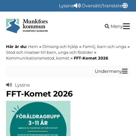
Lyssna
Översätt/translate
Öppna sökru
Meny
Här är du:
Hem
»
Omsorg och hjälp
»
Familj, barn och unga
»
Stöd och insatser till barn, unga och förälder
»
Kommunikationsmetod, komet
»
FFT-Komet 2026
Undermeny
Lyssna
FFT-Komet 2026