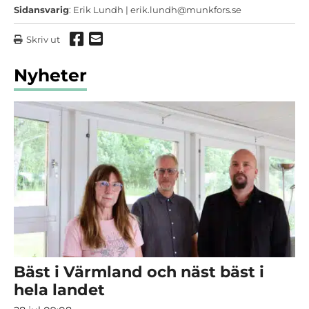
Sidansvarig
: Erik Lundh |
erik.lundh@munkfors.se
Dela via Facebook
Dela via mail
Skriv ut
Nyheter
Bäst i Värmland och näst bäst i
hela landet