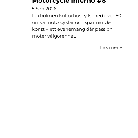
Motorcycle inferno #8
5 Sep 2026
Laxholmen kulturhus fylls med över 60
unika motorcyklar och spännande
konst – ett evenemang där passion
möter välgörenhet.
Läs mer
»