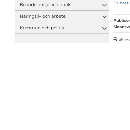
Pressme
Boende, miljö och trafik
Öppna und
Näringsliv och arbete
Öppna und
Publicer
Sidansv
Kommun och politik
Öppna und
Skriv 