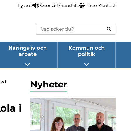
Lyssna
Översätt/translate
Press
Kontakt
Sök
Näringsliv och
Kommun och
arbete
politik
eny
Öppna undermeny
Öppna undermeny
Nyheter
a i
la i