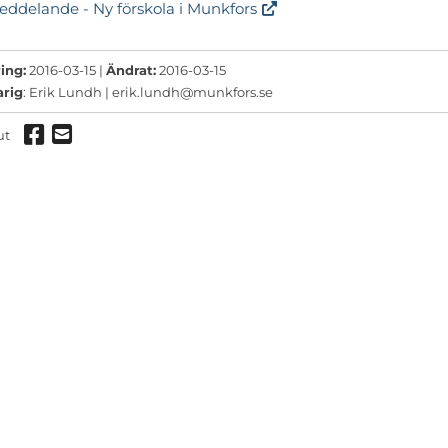
ddelande - Ny förskola i Munkfors
ermeny
ermeny
ing:
2016-03-15 |
Ändrat:
2016-03-15
arig
: Erik Lundh |
erik.lundh@munkfors.se
ermeny
Dela via Facebook
Dela via mail
ut