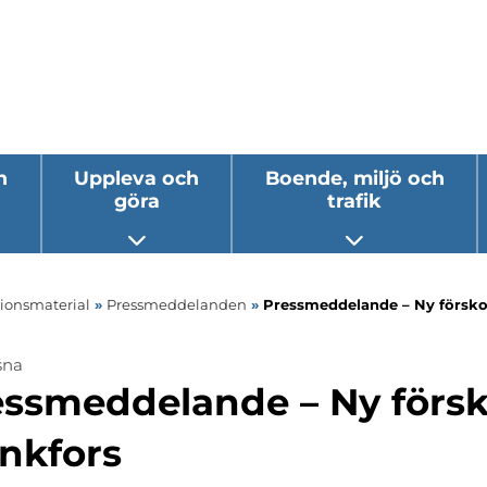
h
Uppleva och
Boende, miljö och
göra
trafik
 undermeny
Öppna undermeny
Öppna underm
tionsmaterial
»
Pressmeddelanden
»
Pressmeddelande – Ny förskol
sna
ermeny
ssmeddelande – Ny försko
ermeny
nkfors
ermeny