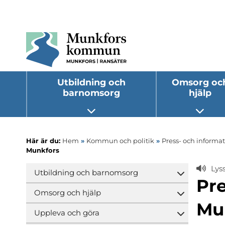
Utbildning och
Omsorg oc
barnomsorg
hjälp
Öppna undermeny
Öppna
Här är du:
Hem
»
Kommun och politik
»
Press- och informa
Munkfors
Lys
Utbildning och barnomsorg
Öppna und
Pre
Omsorg och hjälp
Öppna und
Mu
Uppleva och göra
Öppna und