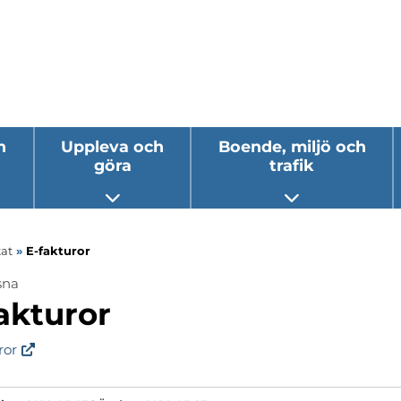
h
Uppleva och
Boende, miljö och
göra
trafik
 undermeny
Öppna undermeny
Öppna underm
at
»
E-fakturor
sna
ermeny
akturor
ermeny
ror
ermeny