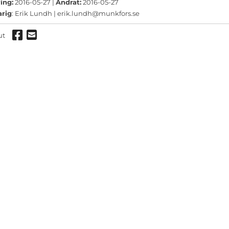
ermeny
ing:
2016-05-27 |
Ändrat:
2016-05-27
arig
: Erik Lundh |
erik.lundh@munkfors.se
ermeny
Dela via Facebook
Dela via mail
ut
ermeny