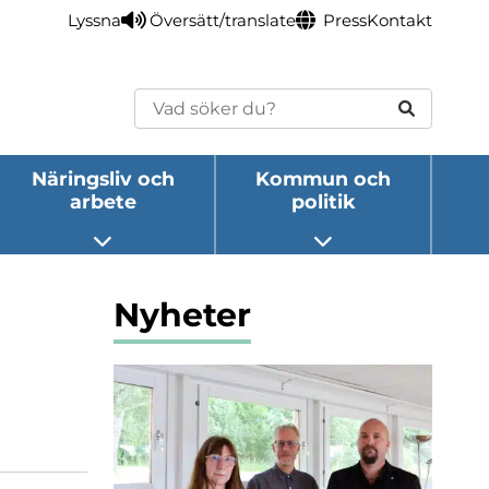
Lyssna
Översätt/translate
Press
Kontakt
Sök
Näringsliv och
Kommun och
arbete
politik
eny
Öppna undermeny
Öppna undermeny
Nyheter