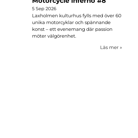
Motorcycle inferno #8
5 Sep 2026
Laxholmen kulturhus fylls med över 60
unika motorcyklar och spännande
konst – ett evenemang där passion
möter välgörenhet.
Läs mer
»