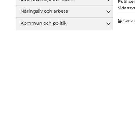
Öppna und
Publicer
Sidansv
Näringsliv och arbete
Öppna und
Skriv 
Kommun och politik
Öppna und