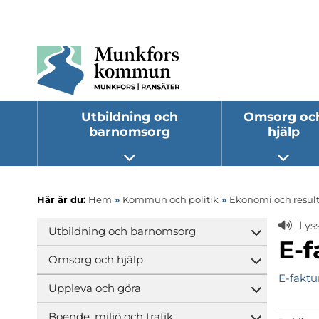
Utbildning och
Omsorg oc
barnomsorg
hjälp
Öppna undermeny
Öppna
Här är du:
Hem
»
Kommun och politik
»
Ekonomi och result
Lys
Utbildning och barnomsorg
Öppna und
E-f
Omsorg och hjälp
Öppna und
E-faktu
Uppleva och göra
Öppna und
Boende, miljö och trafik